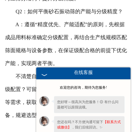
Q2：如何平衡砂石振动筛的产能与分级精度？
A：遵循“精度优先、产能适配”的原则，先根据
成品用料标准确定分级配置，再结合生产线规模匹配
筛面规格与设备参数，在保证级配合格的前提下优化
产能，实现两者平衡。
在线客服
不清楚自身工况如何匹配砂石振动筛的产能与分
欢迎您的咨询，期待为您服务!
级配置？可留言告知物料类型、小时产量、成品规格
等需求，获取选型方案与工况适配指导，精准匹配设
您好呀～很高兴为您服务！😊 有什么问
题都可以跟我说哦。
备，规避选型误区，稳定生产线运行效益。
您还在吗？不方便沟通可留下
【联系方式
或微信】
，我们后续回访。✨